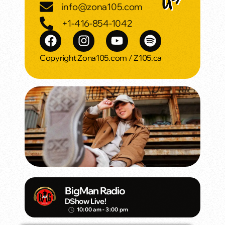
info@zona105.com
+1-416-854-1042
Copyright Zona105.com / Z105.ca
BigMan Radio
DShow Live!
10:00 am - 3:00 pm
access_time