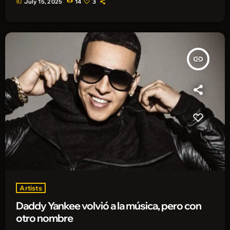
today
July 15, 2025
14
3
insert_link
Artists
Daddy Yankee volvió a la música, pero con
otro nombre