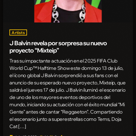
Artists
J Balvin revela por sorpresa su nuevo
proyecto “Mixteip”
Tras su impactante actuación en el 2025 FIFA Club
World Cup™ Halftime Show este domingo 13 de julio,
el ícono global J Balvin sorprendió a sus fans con el
anuncio de su esperado nuevo proyecto, Mixteip, que
saldrá el jueves 17 de julio. J Balvin iluminó el escenario
de uno de los mayores eventos deportivos del
mundo, iniciando su actuación con el éxito mundial “Mi
Gente” antes de cantar “Reggaeton”. Compartiendo
el escenario junto a superestrellas como Tems, Doja
Cat […]