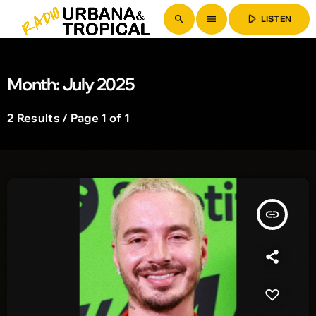
play_arrow
search
menu
LISTEN
Month: July 2025
2 Results / Page 1 of 1
insert_link