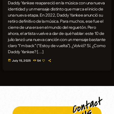
Daddy Yankee reapareció en la música con una nueva
identidad y un mensaje distinto que marca el inicio de
una nueva etapa. En 2022, Daddy Yankee anunció su
retiro definitivo de la música. Para muchos, ese fue el
cierre de una era en el mundo del reguetón. Pero
ahora, el artista vuelve a dar de qué hablar: este 10 de
julio lanzó una nueva canción con un mensaje bastante
claro “I’m back” (“Estoy de vuelta”). ¿Volvió? Sí. ¿Como
Daddy Yankee? […]
today
July 15, 2025
54